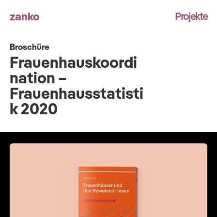
zanko
Projekte
Broschüre
Frauenhauskoordi
nation –
Frauenhausstatisti
k 2020